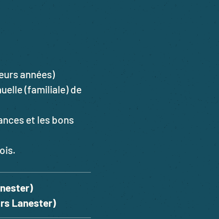
ieurs années)
elle (familiale) de
nces et les bons
ois.
anester)
ors Lanester)